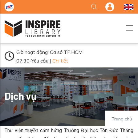
Nhảy đến nội dung
Giờ hoạt động: Cơ sở TP.HCM
07:30-Yêu cầu |
Chi tiết
Dịch vụ
Trang chủ
Thư viện truyền cảm hứng Trường Đại học Tôn Đức Thắng