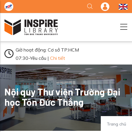
Nhảy đến nội dung
Giờ hoạt động: Cơ sở TP.HCM
07:30-Yêu cầu |
Chi tiết
Nội quy Thư viện Trường Đại
học Tôn Đức Thắng
Trang chủ