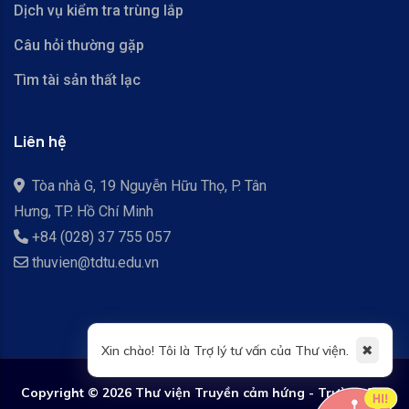
Dịch vụ kiểm tra trùng lắp
Câu hỏi thường gặp
Tìm tài sản thất lạc
Liên hệ
Tòa nhà G, 19 Nguyễn Hữu Thọ, P. Tân
Hưng, TP. Hồ Chí Minh
+84 (028) 37 755 057
thuvien@tdtu.edu.vn
✖
Xin chào! Tôi là Trợ lý tư vấn của Thư viện.
Copyright ©
2026 Thư viện Truyền cảm hứng - Trường Đại