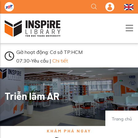
Nhảy đến nội dung
Giờ hoạt động: Cơ sở TP.HCM
07:30-Yêu cầu |
Chi tiết
Triễn lãm AR
Trang chủ
KHÁM PHÁ NGAY