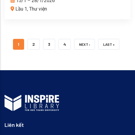
15/1 – 28/1/2026
Lầu 1, Thư viện
TRANG HIỆN THỜI
TRANG
TRANG
TRANG
1
2
3
4
NEXT PAGE
LAST PAGE
NEXT ›
LAST »
Liên kết