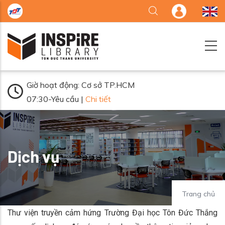
Nhảy đến nội dung
Giờ hoạt động: Cơ sở TP.HCM
07:30-Yêu cầu |
Chi tiết
Dịch vụ
Trang chủ
Thư viện truyền cảm hứng Trường Đại học Tôn Đức Thắng