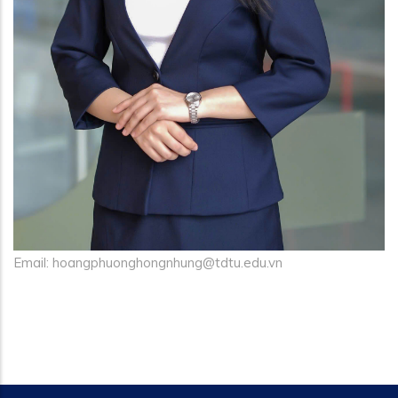
Email: hoangphuonghongnhung@tdtu.edu.vn