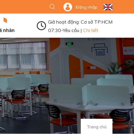
Đăng nhập
Giờ hoạt động: Cơ sở TP.HCM
á nhân
07:30-Yêu cầu |
Chi tiết
Trang chủ