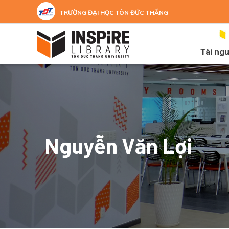
Nhảy đến nội dung
TRƯỜNG ĐẠI HỌC TÔN ĐỨC THẮNG
Tài ng
Nguyễn Văn Lợi