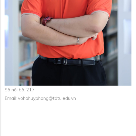
Số nội bộ: 217
Email: vohahuyphong@tdtu.edu.vn