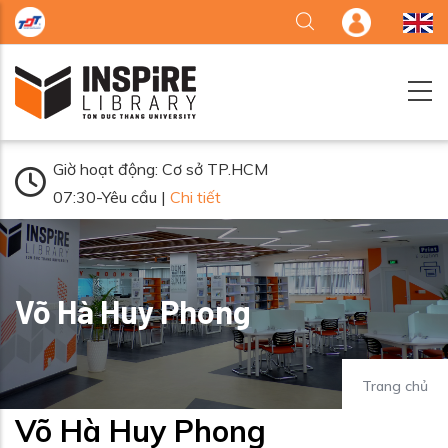
Nhảy đến nội dung
Giờ hoạt động: Cơ sở TP.HCM
07:30-Yêu cầu |
Chi tiết
Võ Hà Huy Phong
Trang chủ
Võ Hà Huy Phong