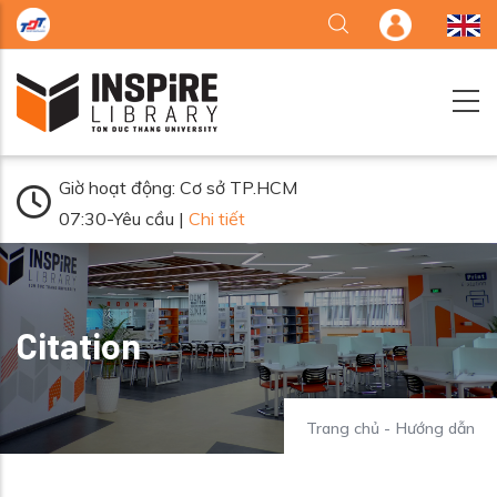
Nhảy đến nội dung
Giờ hoạt động: Cơ sở TP.HCM
07:30-Yêu cầu |
Chi tiết
Citation
Trang chủ
-
Hướng dẫn