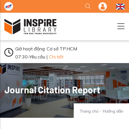
Nhảy đến nội dung
Giờ hoạt động: Cơ sở TP.HCM
07:30-Yêu cầu |
Chi tiết
Journal Citation Report
Trang chủ
-
Hướng dẫn