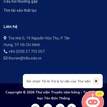
Câu hỏi thường gặp
Tìm tài sản thất lạc
Liên hệ
Tòa nhà G, 19 Nguyễn Hữu Thọ, P. Tân
Hưng, TP. Hồ Chí Minh
+84 (028) 37 755 057
thuvien@tdtu.edu.vn
✖
Xin chào! Tôi là Trợ lý tư vấn của Thư viện.
Copyright ©
2026 Thư viện Truyền cảm hứng - Trường Đại
học Tôn Đức Thắng