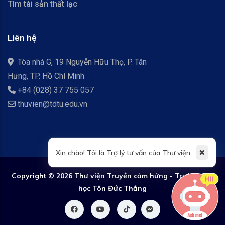
Tìm tài sản thất lạc
Liên hệ
Tòa nhà G, 19 Nguyễn Hữu Thọ, P. Tân
Hưng, TP. Hồ Chí Minh
+84 (028) 37 755 057
thuvien@tdtu.edu.vn
✖
Xin chào! Tôi là Trợ lý tư vấn của Thư viện.
Copyright ©
2026 Thư viện Truyền cảm hứng - Trường Đại
học Tôn Đức Thắng