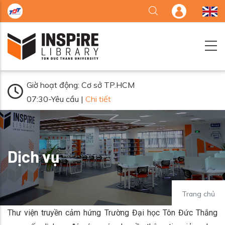
Nhảy đến nội dung
Giờ hoạt động: Cơ sở TP.HCM
07:30-Yêu cầu |
Chi tiết
Dịch vụ
Trang chủ
Thư viện truyền cảm hứng Trường Đại học Tôn Đức Thắng