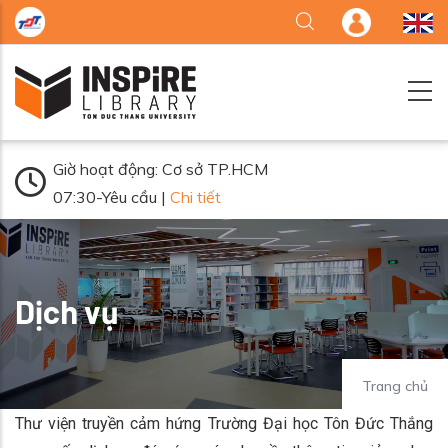
Nhảy đến nội dung
Giờ hoạt động: Cơ sở TP.HCM
07:30-Yêu cầu |
Chi tiết
Dịch vụ
Trang chủ
Thư viện truyền cảm hứng Trường Đại học Tôn Đức Thắng