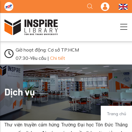
Nhảy đến nội dung
Giờ hoạt động: Cơ sở TP.HCM
07:30-Yêu cầu |
Chi tiết
Dịch vụ
Trang chủ
Thư viện truyền cảm hứng Trường Đại học Tôn Đức Thắng