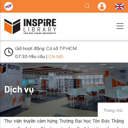
Nhảy đến nội dung
Giờ hoạt động: Cơ sở TP.HCM
07:30-Yêu cầu |
Chi tiết
Dịch vụ
Trang chủ
Thư viện truyền cảm hứng Trường Đại học Tôn Đức Thắng