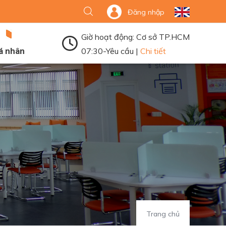
Đăng nhập
Giờ hoạt động: Cơ sở TP.HCM
á nhân
07:30-Yêu cầu |
Chi tiết
Trang chủ