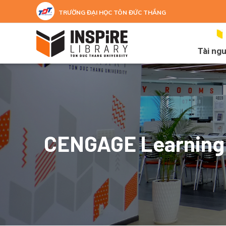
Nhảy đến nội dung
TRƯỜNG ĐẠI HỌC TÔN ĐỨC THẮNG
Tài ng
CENGAGE Learning