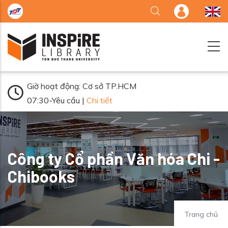
Nhảy đến nội dung
Giờ hoạt động: Cơ sở TP.HCM
07:30-Yêu cầu |
Chi tiết
Công ty Cổ phần Văn hóa Chi -
Chibooks
Trang chủ