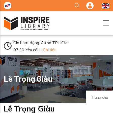
Nhảy đến nội dung
Giờ hoạt động: Cơ sở TP.HCM
07:30-Yêu cầu |
Chi tiết
Lê Trọng Giàu
Trang chủ
Lê Trọng Giàu