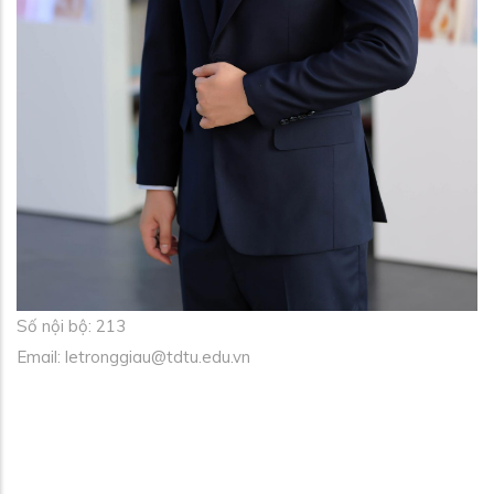
Số nội bộ: 213
Email: letronggiau@tdtu.edu.vn