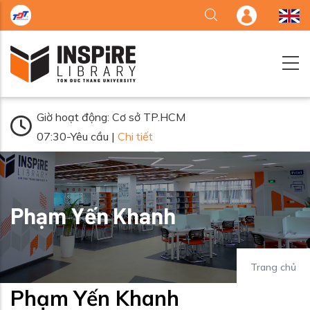
Nhảy đến nội dung
Giờ hoạt động: Cơ sở TP.HCM
07:30-Yêu cầu |
Chi tiết
Phạm Yến Khanh
Trang chủ
Phạm Yến Khanh