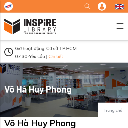
Nhảy đến nội dung
Giờ hoạt động: Cơ sở TP.HCM
07:30-Yêu cầu |
Chi tiết
Võ Hà Huy Phong
Trang chủ
Võ Hà Huy Phong