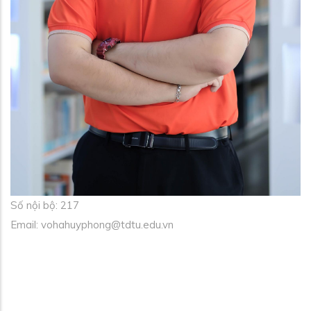
Số nội bộ: 217
Email: vohahuyphong@tdtu.edu.vn