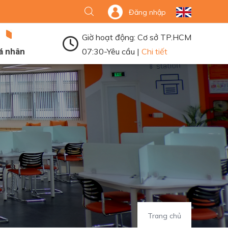
Đăng nhập
Giờ hoạt động: Cơ sở TP.HCM
á nhân
07:30-Yêu cầu |
Chi tiết
Trang chủ