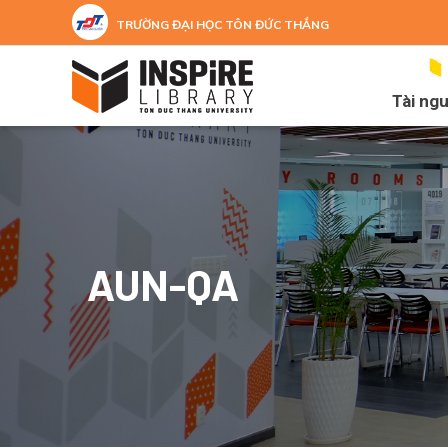
Nhảy đến nội dung
TRƯỜNG ĐẠI HỌC TÔN ĐỨC THẮNG
Tài ng
AUN-QA