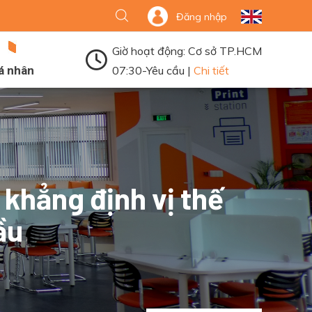
Đăng nhập
Giờ hoạt động: Cơ sở TP.HCM
á nhân
07:30-Yêu cầu |
Chi tiết
 khẳng định vị thế
ầu