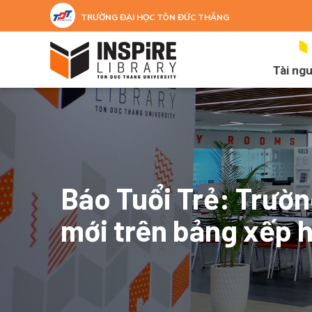
Nhảy đến nội dung
TRƯỜNG ĐẠI HỌC TÔN ĐỨC THẮNG
Tài ng
Báo Tuổi Trẻ: Trườn
mới trên bảng xếp 