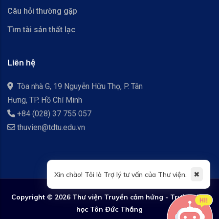
Câu hỏi thường gặp
Tìm tài sản thất lạc
Liên hệ
Tòa nhà G, 19 Nguyễn Hữu Thọ, P. Tân
Hưng, TP. Hồ Chí Minh
+84 (028) 37 755 057
thuvien@tdtu.edu.vn
✖
Xin chào! Tôi là Trợ lý tư vấn của Thư viện.
Copyright ©
2026 Thư viện Truyền cảm hứng - Trường Đại
học Tôn Đức Thắng