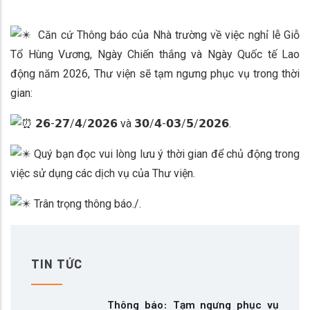
Căn cứ Thông báo của Nhà trường về việc nghỉ lễ Giỗ
Tổ Hùng Vương, Ngày Chiến thắng và Ngày Quốc tế Lao
động năm 2026, Thư viện sẽ tạm ngưng phục vụ trong thời
gian:
𝟮𝟲-𝟮𝟳/𝟰/𝟮𝟬𝟮𝟲 và 𝟯𝟬/𝟰-𝟬𝟯/𝟱/𝟮𝟬𝟮𝟲.
Quý bạn đọc vui lòng lưu ý thời gian để chủ động trong
việc sử dụng các dịch vụ của Thư viện.
Trân trọng thông báo./.
TIN TỨC
Thông báo: Tạm ngưng phục vụ