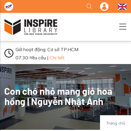
Nhảy đến nội dung
Giờ hoạt động: Cơ sở TP.HCM
07:30-Yêu cầu |
Chi tiết
Con chó nhỏ mang giỏ hoa
hồng | Nguyễn Nhật Ánh
Trang chủ