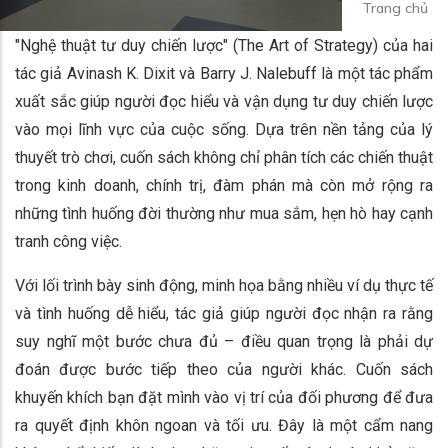
Trang chủ
"Nghệ thuật tư duy chiến lược" (The Art of Strategy) của hai
tác giả Avinash K. Dixit và Barry J. Nalebuff là một tác phẩm
xuất sắc giúp người đọc hiểu và vận dụng tư duy chiến lược
vào mọi lĩnh vực của cuộc sống. Dựa trên nền tảng của lý
thuyết trò chơi, cuốn sách không chỉ phân tích các chiến thuật
trong kinh doanh, chính trị, đàm phán mà còn mở rộng ra
những tình huống đời thường như mua sắm, hẹn hò hay cạnh
tranh công việc.
Với lối trình bày sinh động, minh họa bằng nhiều ví dụ thực tế
và tình huống dễ hiểu, tác giả giúp người đọc nhận ra rằng
suy nghĩ một bước chưa đủ – điều quan trọng là phải dự
đoán được bước tiếp theo của người khác. Cuốn sách
khuyến khích bạn đặt mình vào vị trí của đối phương để đưa
ra quyết định khôn ngoan và tối ưu. Đây là một cẩm nang