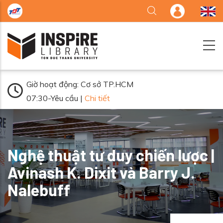
Nhảy đến nội dung
Giờ hoạt động: Cơ sở TP.HCM
07:30-Yêu cầu |
Chi tiết
Nghệ thuật tư duy chiến lược |
Avinash K. Dixit và Barry J.
Nalebuff