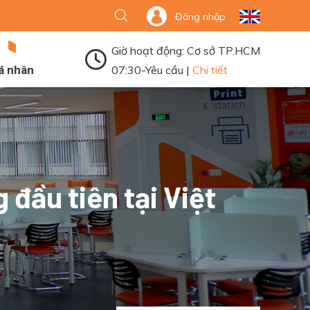
Đăng nhập
Giờ hoạt động: Cơ sở TP.HCM
á nhân
07:30-Yêu cầu |
Chi tiết
đầu tiên tại Việt