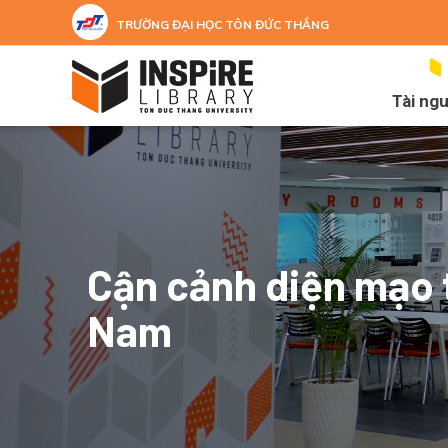
Nhảy đến nội dung
TRƯỜNG ĐẠI HỌC TÔN ĐỨC THẮNG
Tài ng
Cận cảnh diện mạo t
Nam