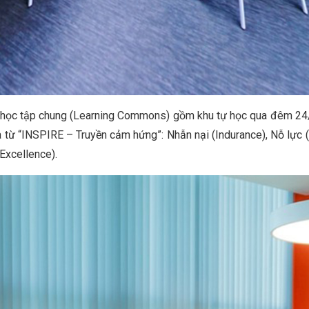
an học tập chung (Learning Commons) gồm khu tự học qua đêm 24/
a từ “INSPIRE – Truyền cảm hứng”: Nhẫn nại (Indurance), Nỗ lực (
(Excellence).