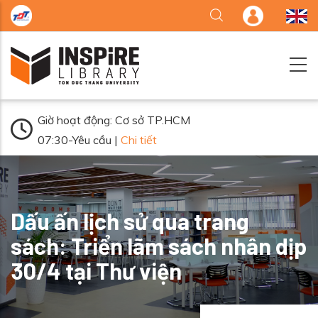
Nhảy đến nội dung
Giờ hoạt động: Cơ sở TP.HCM
07:30-Yêu cầu |
Chi tiết
Dấu ấn lịch sử qua trang
sách: Triển lãm sách nhân dịp
30/4 tại Thư viện