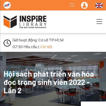
Nhảy đến nội dung
Giờ hoạt động: Cơ sở TP.HCM
07:30-Yêu cầu |
Chi tiết
Hội sách phát triển văn hóa
đọc trong sinh viên 2022 -
Lần 2