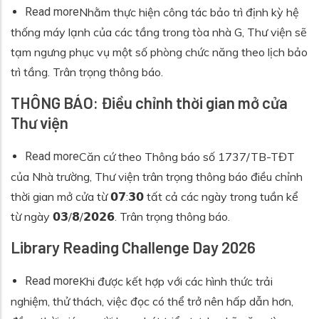
about Thông báo: Tạm ngưng phục vụ phòng chứ
Read more
Nhằm thực hiện công tác bảo trì định kỳ hệ
thống máy lạnh của các tầng trong tòa nhà G, Thư viện sẽ
tạm ngưng phục vụ một số phòng chức năng theo lịch bảo
trì tầng. Trân trọng thông báo.
THÔNG BÁO: Điều chỉnh thời gian mở cửa
Thư viện
about THÔNG BÁO: Điều chỉnh thời gian mở cửa 
Read more
Căn cứ theo Thông báo số 1737/TB-TĐT
của Nhà trường, Thư viện trân trọng thông báo điều chỉnh
thời gian mở cửa từ 𝟬𝟳:𝟯𝟬 tất cả các ngày trong tuần kể
từ ngày 𝟬𝟯/𝟴/𝟮𝟬𝟮𝟲. Trân trọng thông báo.
Library Reading Challenge Day 2026
about Library Reading Challenge Day 2026
Read more
Khi được kết hợp với các hình thức trải
nghiệm, thử thách, việc đọc có thể trở nên hấp dẫn hơn,