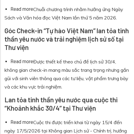
about Đổi mới khuyến đọc trong kỷ nguyên số: D
Read more
Chuỗi chương trình nhằm hưởng ứng Ngày
Sách và Văn hóa đọc Việt Nam lần thứ 5 năm 2026.
Góc Check-in “Tự hào Việt Nam” lan tỏa tinh
thần yêu nước và trải nghiệm lịch sử số tại
Thư viện
about Góc Check-in “Tự hào Việt Nam” lan tỏa tin
Read more
Được thiết kế theo chủ đề lịch sử 30/4,
không gian check-in mang màu sắc trang trọng nhưng gần
gũi với sinh viên thông qua các tư liệu, vật phẩm trưng bày
và các khu vực trải nghiệm.
Lan tỏa tinh thần yêu nước qua cuộc thi
“Khoảnh khắc 30/4” tại Thư viện
about Lan tỏa tinh thần yêu nước qua cuộc thi “K
Read more
Cuộc thi được triển khai từ ngày 15/4 đến
ngày 17/5/2026 tại Không gian Lịch sử - Chính trị, hướng