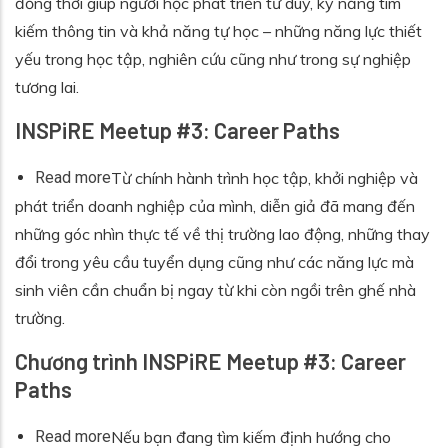
đồng thời giúp người học phát triển tư duy, kỹ năng tìm
kiếm thông tin và khả năng tự học – những năng lực thiết
yếu trong học tập, nghiên cứu cũng như trong sự nghiệp
tương lai.
INSPiRE Meetup #3: Career Paths
about INSPiRE Meetup #3: Career Paths
Read more
Từ chính hành trình học tập, khởi nghiệp và
phát triển doanh nghiệp của mình, diễn giả đã mang đến
những góc nhìn thực tế về thị trường lao động, những thay
đổi trong yêu cầu tuyển dụng cũng như các năng lực mà
sinh viên cần chuẩn bị ngay từ khi còn ngồi trên ghế nhà
trường.
Chương trình INSPiRE Meetup #3: Career
Paths
about Chương trình INSPiRE Meetup #3: Career 
Read more
Nếu bạn đang tìm kiếm định hướng cho