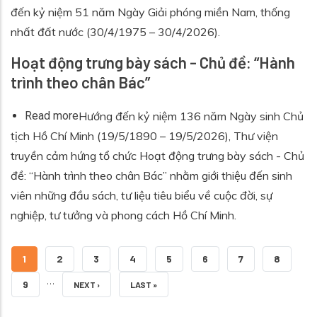
đến kỷ niệm 51 năm Ngày Giải phóng miền Nam, thống
nhất đất nước (30/4/1975 – 30/4/2026).
Hoạt động trưng bày sách - Chủ đề: “Hành
trình theo chân Bác”
about Hoạt động trưng bày sách - Chủ đề: “Hành 
Read more
Hướng đến kỷ niệm 136 năm Ngày sinh Chủ
tịch Hồ Chí Minh (19/5/1890 – 19/5/2026), Thư viện
truyền cảm hứng tổ chức Hoạt động trưng bày sách - Chủ
đề: “Hành trình theo chân Bác” nhằm giới thiệu đến sinh
viên những đầu sách, tư liệu tiêu biểu về cuộc đời, sự
nghiệp, tư tưởng và phong cách Hồ Chí Minh.
TRANG HIỆN THỜI
TRANG
TRANG
TRANG
TRANG
TRANG
TRANG
TRANG
1
2
3
4
5
6
7
8
…
TRANG
9
NEXT PAGE
LAST PAGE
NEXT ›
LAST »