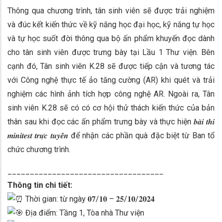
Thông qua chương trình, tân sinh viên sẽ được trải nghiệm
và đúc kết kiến thức về kỹ năng học đại học, kỹ năng tự học
và tự học suốt đời thông qua bộ ấn phẩm khuyến đọc dành
cho tân sinh viên được trưng bày tại Lầu 1 Thư viện. Bên
cạnh đó, Tân sinh viên K.28 sẽ được tiếp cận và tương tác
với Công nghệ thực tế ảo tăng cường (AR) khi quét và trải
nghiệm các hình ảnh tích hợp công nghệ AR. Ngoài ra, Tân
sinh viên K.28 sẽ có có cơ hội thử thách kiến thức của bản
thân sau khi đọc các ấn phẩm trưng bày và thực hiện 𝒃𝒂̀𝒊 𝒕𝒉𝒊
𝒎𝒊𝒏𝒊𝒕𝒆𝒔𝒕 𝒕𝒓𝒖̛̣𝒄 𝒕𝒖𝒚𝒆̂́𝒏 để nhận các phần quà đặc biệt từ Ban tổ
chức chương trình.
___________________________________
Thông tin chi tiết:
Thời gian: từ ngày 𝟎𝟕/𝟏𝟎 – 𝟐𝟓/𝟏𝟎/𝟐𝟎𝟐𝟒
Địa điểm: Tầng 1, Tòa nhà Thư viện