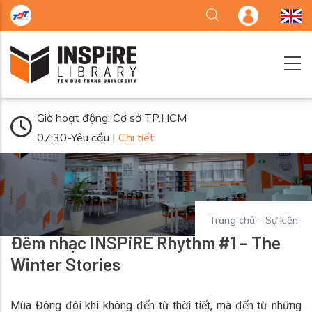
Nhảy đến nội dung
Giờ hoạt động: Cơ sở TP.HCM
07:30-Yêu cầu |
Chi tiết
Trang chủ
-
Sự kiện
Đêm nhạc INSPiRE Rhythm #1 – The
Winter Stories
Mùa Đông đôi khi không đến từ thời tiết, mà đến từ những