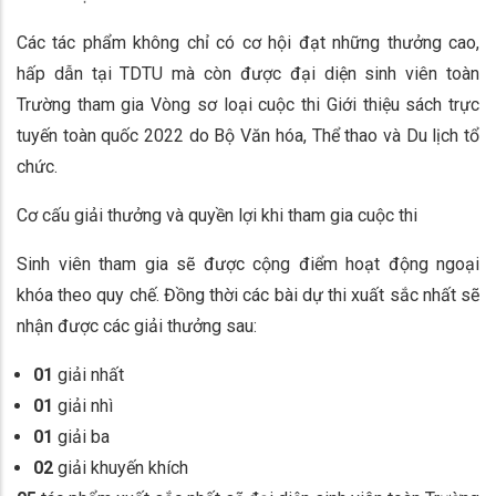
Các tác phẩm không chỉ có cơ hội đạt những thưởng cao,
hấp dẫn tại TDTU mà còn được đại diện sinh viên toàn
Trường tham gia Vòng sơ loại cuộc thi Giới thiệu sách trực
tuyến toàn quốc 2022 do Bộ Văn hóa, Thể thao và Du lịch tổ
chức.
Cơ cấu giải thưởng và quyền lợi khi tham gia cuộc thi
Sinh viên tham gia sẽ được cộng điểm hoạt động ngoại
khóa theo quy chế. Đồng thời các bài dự thi xuất sắc nhất sẽ
nhận được các giải thưởng sau:
01
giải nhất
01
giải nhì
01
giải ba
02
giải khuyến khích