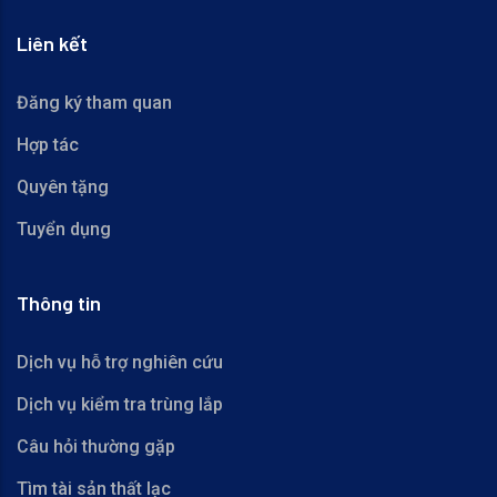
Liên kết
Đăng ký tham quan
Hợp tác
Quyên tặng
Tuyển dụng
Thông tin
Dịch vụ hỗ trợ nghiên cứu
Dịch vụ kiểm tra trùng lắp
Câu hỏi thường gặp
Tìm tài sản thất lạc