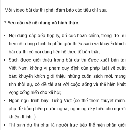
Mỗi video bài dự thi phải đảm bảo các tiêu chí sau:
* Yêu cầu về nội dung và hình thức:
Nội dung sắp xếp hợp lý, bố cục hoàn chỉnh, trong đó ưu
tiên nội dung chính là phần giới thiệu sách và khuyến khích
bài dự thi có nội dung liên hệ thực tế bản thân;
Sách được giới thiệu trong bài dự thi được xuất bản tại
Việt Nam, không vi phạm quy định của pháp luật về xuất
bản; khuyến khích giới thiệu những cuốn sách mới, mang
tính thời sự, có đề tài sát với cuộc sống và thể hiện khát
vọng cống hiến cho xã hội;
Ngôn ngữ trình bày: Tiếng Việt (có thể thêm thuyết minh,
phụ đề bằng tiếng nước ngoài, ngôn ngữ ký hiệu cho người
khiếm thính…);
Thí sinh dự thi phải là người trực tiếp thể hiện phần giới