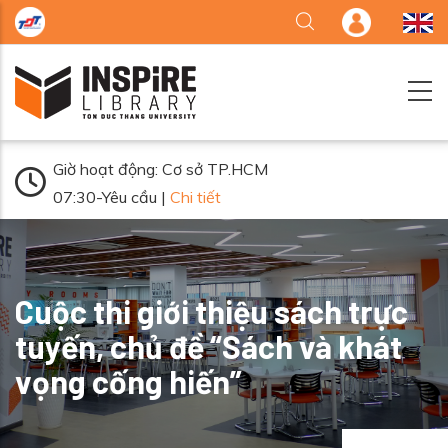
Nhảy đến nội dung
Giờ hoạt động: Cơ sở TP.HCM
07:30-Yêu cầu |
Chi tiết
Cuộc thi giới thiệu sách trực
tuyến, chủ đề “Sách và khát
vọng cống hiến”