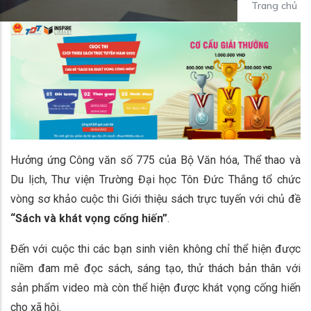
Trang chủ
Hưởng ứng Công văn số 775 của Bộ Văn hóa, Thể thao và
Du lịch, Thư viện Trường Đại học Tôn Đức Thắng tổ chức
vòng sơ khảo cuộc thi Giới thiệu sách trực tuyến với chủ đề
“Sách và khát vọng cống hiến”
.
Đến với cuộc thi các bạn sinh viên không chỉ thể hiện được
niềm đam mê đọc sách, sáng tạo, thử thách bản thân với
sản phẩm video mà còn thể hiện được khát vọng cống hiến
cho xã hội.