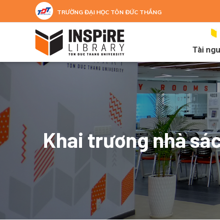
Nhảy đến nội dung
TRƯỜNG ĐẠI HỌC TÔN ĐỨC THẮNG
Tài ng
Khai trương nhà sá