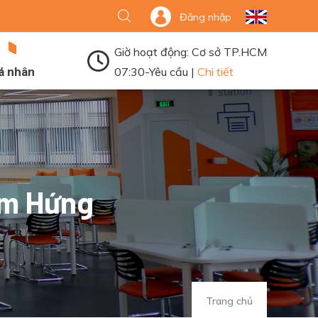
Đăng nhập
Giờ hoạt động: Cơ sở TP.HCM
á nhân
07:30-Yêu cầu |
Chi tiết
ảm Hứng
Trang chủ