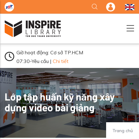
Nhảy đến nội dung
Giờ hoạt động: Cơ sở TP.HCM
07:30-Yêu cầu |
Chi tiết
Lớp tập huấn kỹ năng xây
dựng video bài giảng
Trang chủ