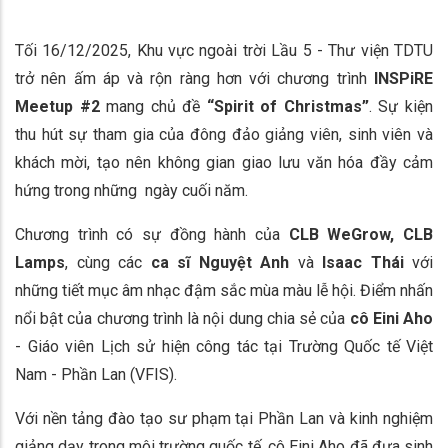
Tối 16/12/2025, Khu vực ngoài trời Lầu 5 - Thư viện TDTU
trở nên ấm áp và rộn ràng hơn với chương trình
INSPiRE
Meetup #2
mang chủ đề
“Spirit of Christmas”
. Sự kiện
thu hút sự tham gia của đông đảo giảng viên, sinh viên và
khách mời, tạo nên không gian giao lưu văn hóa đầy cảm
hứng trong những ngày cuối năm.
Chương trình có sự đồng hành của
CLB WeGrow, CLB
Lamps
, cùng các
ca sĩ Nguyệt Anh
và
Isaac Thái
với
những tiết mục âm nhạc đậm sắc mùa màu lễ hội. Điểm nhấn
nổi bật của chương trình là nội dung chia sẻ của
cô Eini Aho
- Giáo viên Lịch sử hiện công tác tại Trường Quốc tế Việt
Nam - Phần Lan (VFIS).
Với nền tảng đào tạo sư phạm tại Phần Lan và kinh nghiệm
giảng dạy trong môi trường quốc tế, cô Eini Aho đã đưa sinh