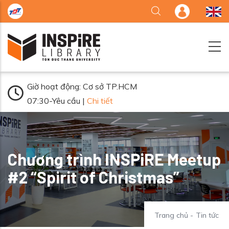
Nhảy đến nội dung
Giờ hoạt động: Cơ sở TP.HCM
07:30-Yêu cầu |
Chi tiết
Chương trình INSPiRE Meetup
#2 “Spirit of Christmas”
Trang chủ
-
Tin tức