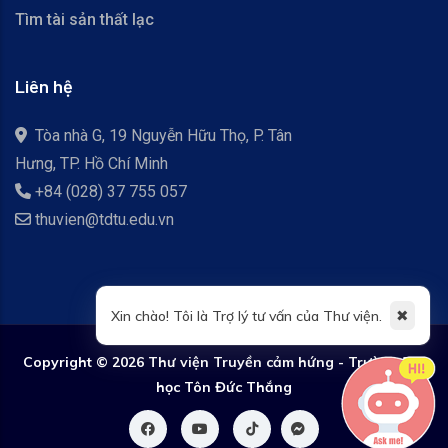
Tìm tài sản thất lạc
Liên hệ
Tòa nhà G, 19 Nguyễn Hữu Thọ, P. Tân
Hưng, TP. Hồ Chí Minh
+84 (028) 37 755 057
thuvien@tdtu.edu.vn
✖
Xin chào! Tôi là Trợ lý tư vấn của Thư viện.
Copyright ©
2026 Thư viện Truyền cảm hứng - Trường Đại
học Tôn Đức Thắng