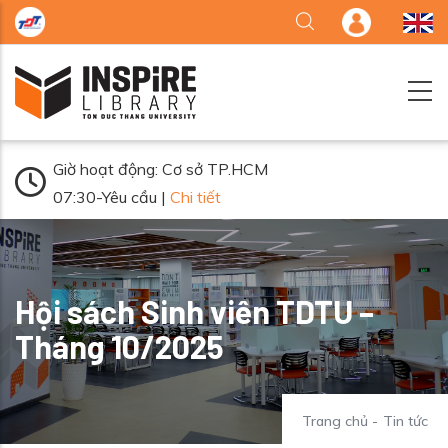
Nhảy đến nội dung
Giờ hoạt động: Cơ sở TP.HCM
07:30-Yêu cầu |
Chi tiết
Hội sách Sinh viên TDTU –
Tháng 10/2025
Trang chủ
-
Tin tức