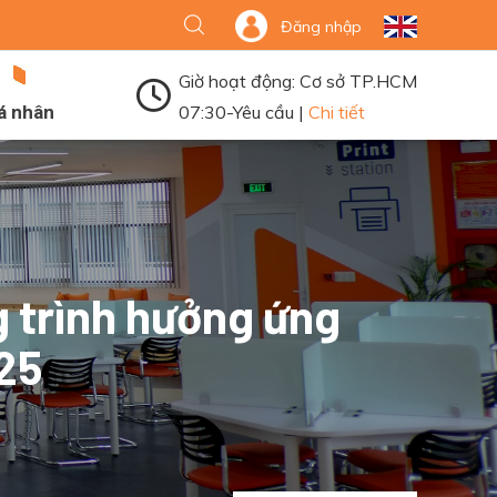
Đăng nhập
Giờ hoạt động: Cơ sở TP.HCM
á nhân
07:30-Yêu cầu |
Chi tiết
g trình hưởng ứng
25