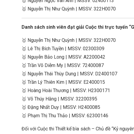
🥇 Nguyễn Ngọc Vân Anh | MSSV: 02400113
🥇 Nguyễn Thị Như Quỳnh | MSSV: 322H0070
Danh sách sinh viên đạt giải Cuộc thi trực tuyến “Gi
🥇 Nguyễn Thị Như Quỳnh | MSSV: 322H0070
🥇 Lê Thị Bích Tuyền | MSSV: 02300309
🥇 Nguyễn Bảo Long | MSSV: A2200042
🥇 Trần Võ Diễm My | MSSV: 72400087
🥇 Nguyễn Thái Thùy Dung | MSSV: D2400107
🥇 Trần Lý Thiên Kim | MSSV: E2400015
🥇 Hoàng Hoài Thương | MSSV: H2300171
🥇 Võ Thúy Hằng | MSSV: 32200395
🥇 Đặng Nhất Duy | MSSV: H2400085
🥇 Phạm Thị Thu Thảo | MSSV: 62300146
Đối với Cuộc thi Thiết kế bìa sách – Chủ đề “Kỷ nguyê