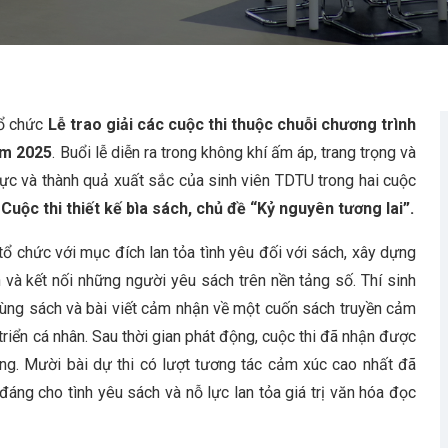
tổ chức
Lễ trao giải các cuộc thi thuộc chuỗi chương trình
ăm 2025
. Buổi lễ diễn ra trong không khí ấm áp, trang trọng và
ực và thành quả xuất sắc của sinh viên TDTU trong hai cuộc
à
Cuộc thi thiết kế bìa sách, chủ đề “Kỷ nguyên tương lai”.
ổ chức với mục đích lan tỏa tình yêu đối với sách, xây dựng
và kết nối những người yêu sách trên nền tảng số. Thí sinh
ùng sách và bài viết cảm nhận về một cuốn sách truyền cảm
triển cá nhân. Sau thời gian phát động, cuộc thi đã nhận được
ng. Mười bài dự thi có lượt tương tác cảm xúc cao nhất đã
áng cho tình yêu sách và nỗ lực lan tỏa giá trị văn hóa đọc