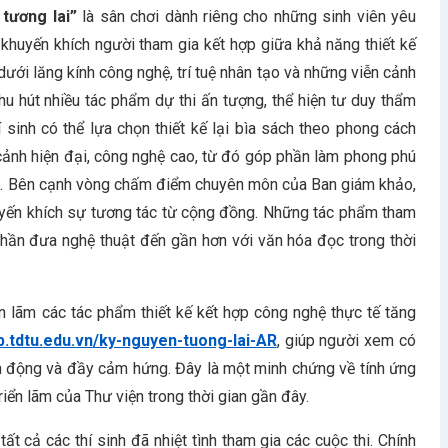
 tương lai”
là sân chơi dành riêng cho những sinh viên yêu
i khuyến khích người tham gia kết hợp giữa khả năng thiết kế
ưới lăng kính công nghệ, trí tuệ nhân tạo và những viễn cảnh
hu hút nhiều tác phẩm dự thi ấn tượng, thể hiện tư duy thẩm
 sinh có thể lựa chọn thiết kế lại bìa sách theo phong cách
cảnh hiện đại, công nghệ cao, từ đó góp phần làm phong phú
. Bên cạnh vòng chấm điểm chuyên môn của Ban giám khảo,
huyến khích sự tương tác từ cộng đồng. Những tác phẩm tham
phần đưa nghệ thuật đến gần hơn với văn hóa đọc trong thời
n lãm các tác phẩm thiết kế kết hợp công nghệ thực tế tăng
lib.tdtu.edu.vn/ky-nguyen-tuong-lai-AR
, giúp người xem có
inh động và đầy cảm hứng. Đây là một minh chứng về tính ứng
iển lãm của Thư viện trong thời gian gần đây.
t cả các thí sinh đã nhiệt tình tham gia các cuộc thi. Chính