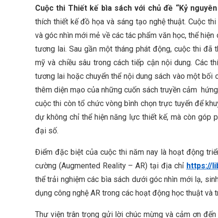
Cuộc thi Thiết kế bìa sách với chủ đề “Kỷ nguyên
thích thiết kế đồ họa và sáng tạo nghệ thuật. Cuộc th
và góc nhìn mới mẻ về các tác phẩm văn học, thể hiện d
tương lai. Sau gần một tháng phát động, cuộc thi đã t
mỹ và chiều sâu trong cách tiếp cận nội dung. Các thí
tương lai hoặc chuyển thể nội dung sách vào một bối 
thêm diện mạo của những cuốn sách truyền cảm hứng
cuộc thi còn tổ chức vòng bình chọn trực tuyến để k
dự không chỉ thể hiện năng lực thiết kế, mà còn góp 
đại số.
Điểm đặc biệt của cuộc thi năm nay là hoạt động triể
cường (Augmented Reality – AR) tại địa chỉ
https://
thể trải nghiệm các bìa sách dưới góc nhìn mới lạ, s
dụng công nghệ AR trong các hoạt động học thuật và tr
Thư viện trân trọng gửi lời chúc mừng và cảm ơn đến tấ