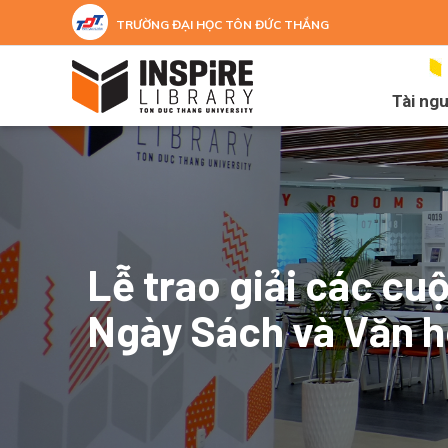
Nhảy đến nội dung
TRƯỜNG ĐẠI HỌC TÔN ĐỨC THẮNG
Tài ng
Lễ trao giải các cu
Ngày Sách và Văn 