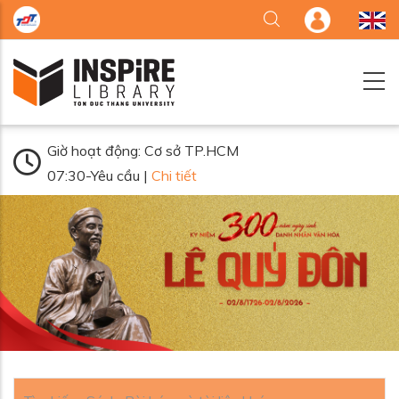
Nhảy đến nội dung
Giờ hoạt động: Cơ sở TP.HCM
07:30-Yêu cầu |
Chi tiết