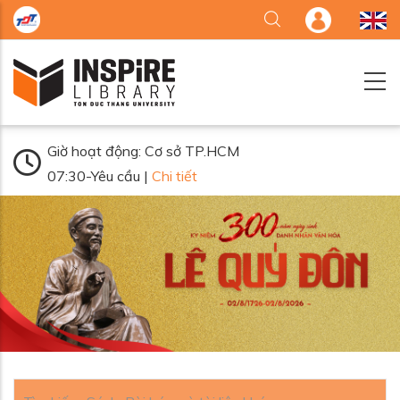
Nhảy đến nội dung
Giờ hoạt động: Cơ sở TP.HCM
07:30-Yêu cầu |
Chi tiết