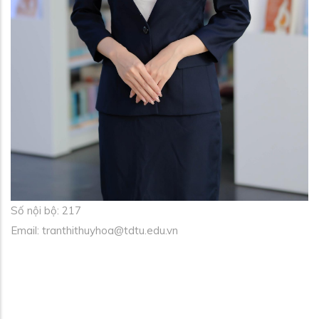
Số nội bộ: 217
Email: tranthithuyhoa@tdtu.edu.vn