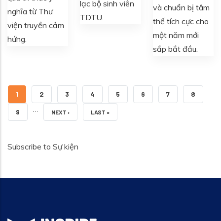
lạc bộ sinh viên
và chuẩn bị tâm
nghĩa từ Thư
TDTU.
thế tích cực cho
viện truyền cảm
một năm mới
hứng.
sắp bắt đầu.
TRANG HIỆN THỜI
TRANG
TRANG
TRANG
TRANG
TRANG
TRANG
TRANG
1
2
3
4
5
6
7
8
…
TRANG
9
NEXT PAGE
LAST PAGE
NEXT ›
LAST »
Subscribe to Sự kiện