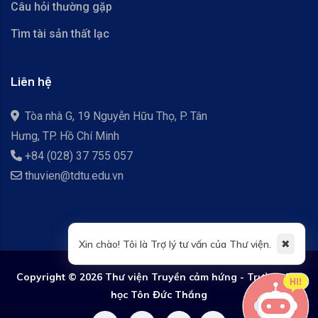
Câu hỏi thường gặp
Tìm tài sản thất lạc
Liên hệ
Tòa nhà G, 19 Nguyễn Hữu Thọ, P. Tân
Hưng, TP. Hồ Chí Minh
+84 (028) 37 755 057
thuvien@tdtu.edu.vn
✖
Xin chào! Tôi là Trợ lý tư vấn của Thư viện.
Copyright ©
2026 Thư viện Truyền cảm hứng - Trường Đại
học Tôn Đức Thắng