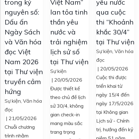
trong kỷ
Việt Nam”
yêu nước
nguyên số:
lan tỏa tinh
qua cuộc
Dấu ấn
thần yêu
thi “Khoảnh
Ngày Sách
nước và
khắc 30/4”
và Văn hóa
trải nghiệm
tại Thư viện
đọc Việt
lịch sử số
Sự kiện
,
Văn hóa
đọc
Nam 2026
tại Thư viện
|
20/05/2026
tại Thư viện
Sự kiện
Cuộc thi được
|
20/05/2026
truyền cảm
triển khai từ
Được thiết kế
hứng
ngày 15/4 đến
theo chủ đề lịch
Sự kiện
,
Văn hóa
ngày 17/5/2026
sử 30/4, không
đọc
tại Không gian
gian check-in
|
21/05/2026
Lịch sử - Chính
mang màu sắc
Chuỗi chương
trị, hướng đến kỷ
trang trọng
trình nhằm
niệm 51 năm