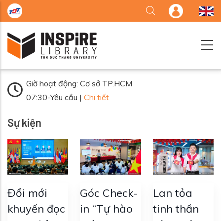
Nhảy đến nội dung
Giờ hoạt động: Cơ sở TP.HCM
07:30-Yêu cầu |
Chi tiết
Sự kiện
Đổi mới
Góc Check-
Lan tỏa
khuyến đọc
in “Tự hào
tinh thần