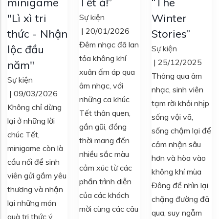
minigame
Tết à!”
“The
"Lì xì tri
Winter
Sự kiện
|
20/01/2026
thức - Nhận
Stories”
Đêm nhạc đã lan
lộc đầu
Sự kiện
tỏa không khí
|
25/12/2025
năm"
xuân ấm áp qua
Thông qua âm
Sự kiện
âm nhạc, với
nhạc, sinh viên
|
09/03/2026
những ca khúc
tạm rời khỏi nhịp
Không chỉ dừng
Tết thân quen,
sống vội vã,
lại ở những lời
gần gũi, đồng
sống chậm lại để
chúc Tết,
thời mang đến
cảm nhận sâu
minigame còn là
nhiều sắc màu
hơn và hòa vào
cầu nối để sinh
cảm xúc từ các
không khí mùa
viên gửi gắm yêu
phần trình diễn
Đông để nhìn lại
thương và nhận
của các khách
chặng đường đã
lại những món
mời cùng các câu
qua, suy ngẫm
quà tri thức ý