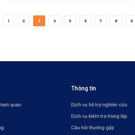
C
TRANG
TRANG
TRANG HIỆN THỜI
TRANG
TRANG
TRANG
TRANG
TRANG
T
1
2
3
4
5
6
7
8
9
Thông tin
tham quan
Dịch vụ hỗ trợ nghiên cứu
Dịch vụ kiểm tra trùng lắp
ng
Câu hỏi thường gặp