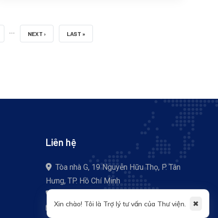
…
RANG
NEXT PAGE
LAST PAGE
NEXT ›
LAST »
Liên hệ
Tòa nhà G, 19 Nguyễn Hữu Thọ, P. Tân
Hưng, TP. Hồ Chí Minh
+84 (028) 37 755 057
✖
Xin chào! Tôi là Trợ lý tư vấn của Thư viện.
thuvien@tdtu.edu.vn