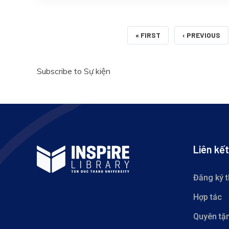
FIRST PAGE
TRANG TRƯỚ
« FIRST
‹ PREVIOUS
Subscribe to Sự kiện
Liên kết
Đăng ký 
Hợp tác
Quyên tặ