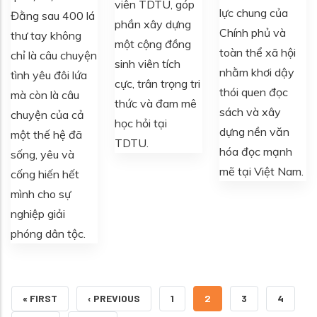
viên TDTU, góp
lực chung của
Đằng sau 400 lá
phần xây dựng
Chính phủ và
thư tay không
một cộng đồng
toàn thể xã hội
chỉ là câu chuyện
sinh viên tích
nhằm khơi dậy
tình yêu đôi lứa
cực, trân trọng tri
thói quen đọc
mà còn là câu
thức và đam mê
sách và xây
chuyện của cả
học hỏi tại
dựng nền văn
một thế hệ đã
TDTU.
hóa đọc mạnh
sống, yêu và
mẽ tại Việt Nam.
cống hiến hết
mình cho sự
nghiệp giải
phóng dân tộc.
FIRST PAGE
TRANG TRƯỚC
TRANG
TRANG HIỆN THỜI
TRANG
TRANG
« FIRST
‹ PREVIOUS
1
2
3
4