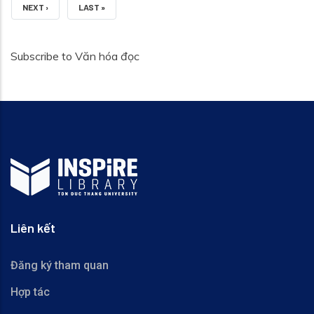
NEXT PAGE
LAST PAGE
NEXT ›
LAST »
Subscribe to Văn hóa đọc
Liên kết
Đăng ký tham quan
Hợp tác