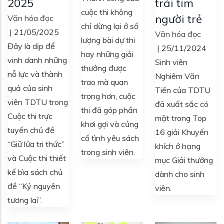
2025
trái tim
cuộc thi không
người trẻ
Văn hóa đọc
chỉ dừng lại ở số
|
21/05/2025
Văn hóa đọc
lượng bài dự thi
Đây là dịp để
|
25/11/2024
hay những giải
vinh danh những
Sinh viên
thưởng được
nỗ lực và thành
Nghiêm Văn
trao mà quan
quả của sinh
Tiến của TDTU
trọng hơn, cuộc
viên TDTU trong
đã xuất sắc có
thi đã góp phần
Cuộc thi trực
mặt trong Top
khơi gợi và củng
tuyến chủ đề
16 giải Khuyến
cố tình yêu sách
“Giữ lửa tri thức”
khích ở hạng
trong sinh viên.
và Cuộc thi thiết
mục Giải thưởng
kế bìa sách chủ
dành cho sinh
đề “Kỷ nguyên
viên.
tương lai”.