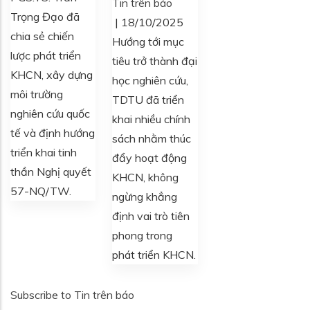
Tin trên báo
Trọng Đạo đã
|
18/10/2025
chia sẻ chiến
Hướng tới mục
lược phát triển
tiêu trở thành đại
KHCN, xây dựng
học nghiên cứu,
môi trường
TDTU đã triển
nghiên cứu quốc
khai nhiều chính
tế và định hướng
sách nhằm thúc
triển khai tinh
đẩy hoạt động
thần Nghị quyết
KHCN, không
57-NQ/TW.
ngừng khẳng
định vai trò tiên
phong trong
phát triển KHCN.
Subscribe to Tin trên báo