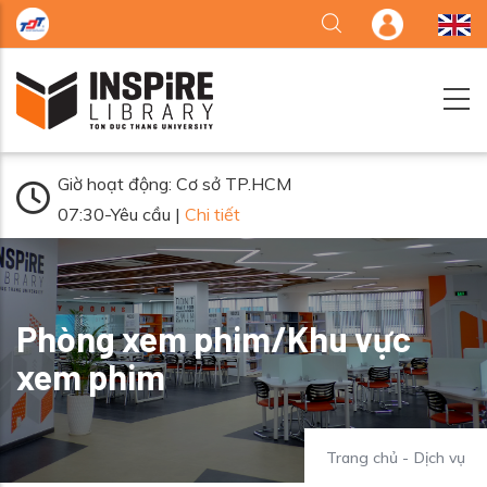
Nhảy đến nội dung
Giờ hoạt động: Cơ sở TP.HCM
07:30-Yêu cầu |
Chi tiết
Phòng xem phim/Khu vực
xem phim
Trang chủ
-
Dịch vụ